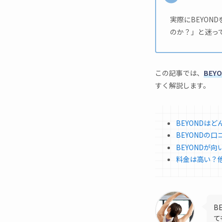
実際にBEYO
のか？」と迷っ
この記事では、
BE
すく解説します。
BEYONDは
BEYONDの
BEYONDが
料金は高い？
B
て