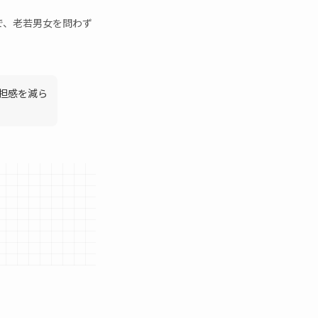
で、老若男女を問わず
担感を減ら