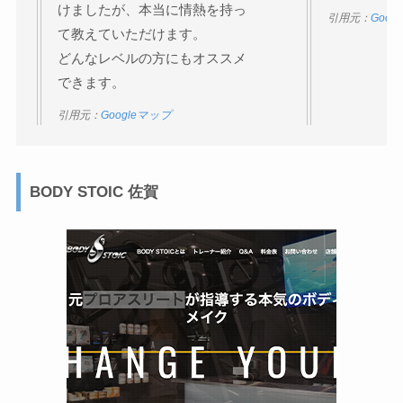
けましたが、本当に情熱を持っ
引用元：
Goog
て教えていただけます。
どんなレベルの方にもオススメ
できます。
引用元：
Googleマップ
BODY STOIC 佐賀