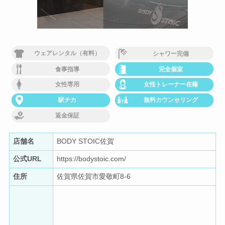
ウェアレンタル（有料）
シャワー完備
食事指導
完全個室
女性専用
女性トレーナー在籍
駅チカ
無料カウンセリング
返金保証
店舗名
BODY STOIC佐賀
公式URL
https://bodystoic.com/
住所
佐賀県佐賀市愛敬町8-6