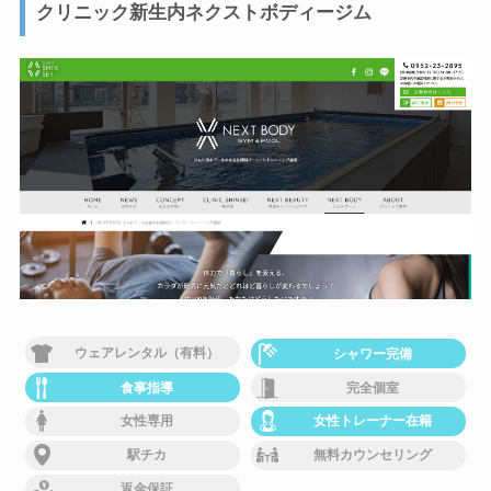
クリニック新生内ネクストボディージム
ウェアレンタル（有料）
シャワー完備
食事指導
完全個室
女性専用
女性トレーナー在籍
駅チカ
無料カウンセリング
返金保証