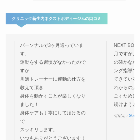
クリニック新生内ネクストボディージムの口コミ
パーソナルで3ヶ月通っていま
NEXT BO
す。
月ですが、
運動をする習慣がなかったので
の確かなボ
すが
ング指導で
川邊トレーナーに運動の仕方を
てきている
教えて頂き
れからの人
身体を動かすことが楽しくなり
ごすために
ました！
続けようと思
身体ケアも丁寧にして頂けるの
引用元：
Goog
で
スッキリします。
いつもありがとうございます！