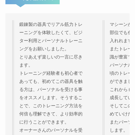
鍛錬製の器具でリアル筋力トレ
マシーンが
ーニングを体験したくて、ビジ
部位でも色
ター利用とパーソナルトレーニ
入れれます
ングをお願いしました。
またトレー
とりあえず楽しいの一言に尽き
識が豊富で
ます。
パーソナル
トレーニング経験者も初心者で
頃のトレー
あっても、初めてこの器具を触
ができまし
る方は、パーソナルを受ける事
これからも
をオススメします。そうするこ
成長してい
とで、このトレーニング方法を
そしてこの
何倍も理解できて、より効率的
めていけたら
に行うことができます。
またパーソ
オーナーさんのパーソナルを受
します。