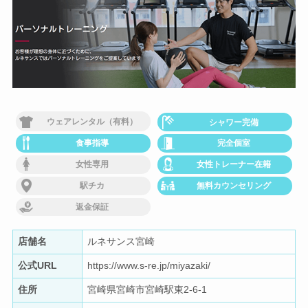
ウェアレンタル（有料）
シャワー完備
食事指導
完全個室
女性専用
女性トレーナー在籍
駅チカ
無料カウンセリング
返金保証
店舗名
ルネサンス宮崎
公式URL
https://www.s-re.jp/miyazaki/
住所
宮崎県宮崎市宮崎駅東2-6-1