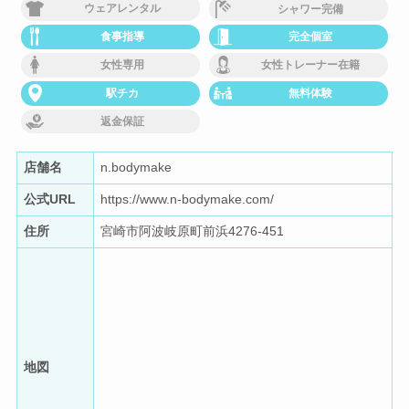
ウェアレンタル
シャワー完備
食事指導
完全個室
女性専用
女性トレーナー在籍
駅チカ
無料体験
返金保証
店舗名
n.bodymake
公式URL
https://www.n-bodymake.com/
住所
宮崎市阿波岐原町前浜4276-451
地図