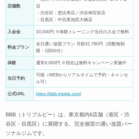
店舗数
店
・渋谷区：恵比寿店／渋谷神宮前店
・目黒区：中目黒池尻大橋店
入会金
33,000円 ※体験トレーニング当日の入会で無料
全日通い放題プラン 月額32,780円（回数無制
料金プラン
限・1回50分）
体験
通常8,000円 ※現在は無料キャンペーン実施中
可能（WEBからリアルタイムで予約・キャンセ
当日予約
ル可）
公式URL
https://bbb-tripleb.com/
BBB（トリプルビー）は、東京都内6店舗（港区・渋
谷区・目黒区）に展開する、完全個室の通い放題パー
ソナルジムです。