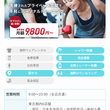
無料ウェアレンタル
シャワー完備
食事指導
完全個室
女性専用
女性トレーナー在籍
駅チカ
無料カウンセリング
返金保証
営業時間
9:00〜23:00（全店共通）
東京都内6店舗
・港区：六本木赤坂店／赤坂駅前店／麻布十番