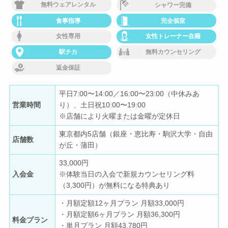
無料ウェアレンタル
シャワー完備
食事指導
完全個室
女性専用
女性トレーナー在籍
駅チカ
無料カウンセリング
返金保証
平日7:00〜14:00／16:00〜23:00（中休みあ
営業時間
り）、土日祝10:00〜19:00
※店舗により火曜または金曜が定休日
東京都内5店舗（銀座・恵比寿・駒沢大学・自由
店舗数
が丘・蒲田）
33,000円
入会金
※体験当日の入会で新規カウンセリング料
（3,300円）が無料になる特典あり
・月額定額12ヶ月プラン 月額33,000円
・月額定額6ヶ月プラン 月額36,300円
料金プラン
・単月プラン 月額43,780円