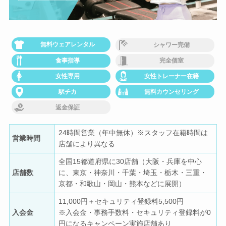
無料ウェアレンタル
シャワー完備
食事指導
完全個室
女性専用
女性トレーナー在籍
駅チカ
無料カウンセリング
返金保証
24時間営業（年中無休）※スタッフ在籍時間は
営業時間
店舗により異なる
全国15都道府県に30店舗（大阪・兵庫を中心
店舗数
に、東京・神奈川・千葉・埼玉・栃木・三重・
京都・和歌山・岡山・熊本などに展開）
11,000円＋セキュリティ登録料5,500円
入会金
※入会金・事務手数料・セキュリティ登録料が0
円になるキャンペーン実施店舗あり