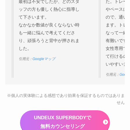
最初は不安でしたが、どのスタ
た。トレー
ッフの方も優しく熱心に指導し
やペースに
て下さいます。
ので、通い
なかなか数値が良くならない時
ます。トレ
も一緒に悩んで考えてくださ
なって一緒
り、頑張ろうと背中が押されま
有難いです
した。
女性専用で
て行けるの
引用元：
Googleマップ
いやすいジ
引用元：
Goog
※個人の実体験による感想であり効果を保証するものではありま
せん
UNDEUX SUPERBODYで
無料カウンセリング