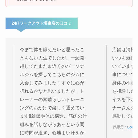
24/7ワークアウト堺東店の口コミ
今まで体を鍛えたいと思ったこ
店舗は清掃
ともない人生でしたが、一念発
いつも気持
起してたまたま近くのパーソナ
いています
ルジムを探してこちらのジムに
事について
入会してみました！すぐに心が
身体の不調
折れるかなと思いましたが、ト
を相談した
レーナーの素晴らしいトレーニ
イスを下さ
ングのおかげで楽しく通えてい
ナーさんの
ます‼︎雑談や体の構造、筋肉の仕
感動してい
組みを話しながらあっという間
引用元：
Goog
に時間が過ぎ、心地よい汗をか