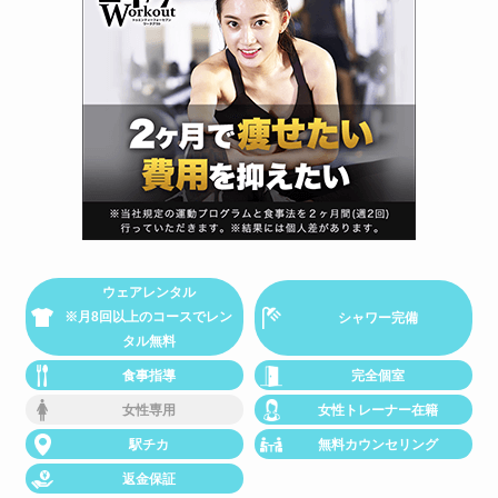
ウェアレンタル
※月8回以上のコースでレン
シャワー完備
タル無料
食事指導
完全個室
女性専用
女性トレーナー在籍
駅チカ
無料カウンセリング
返金保証