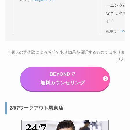
ーニングの
などに本当
す！
引用元：
Goog
※個人の実体験による感想であり効果を保証するものではありま
せん
BEYONDで
無料カウンセリング
24/7ワークアウト堺東店