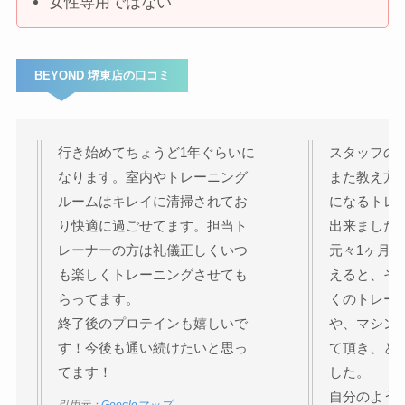
女性専用ではない
BEYOND 堺東店の口コミ
行き始めてちょうど1年ぐらいに
スタッフの
なります。室内やトレーニング
また教え方
ルームはキレイに清掃されてお
になるトレ
り快適に過ごせてます。担当ト
出来ました
レーナーの方は礼儀正しくいつ
元々1ヶ月
も楽しくトレーニングさせても
えると、そ
らってます。
くのトレー
終了後のプロテインも嬉しいで
や、マシン
す！今後も通い続けたいと思っ
て頂き、と
てます！
した。
自分のよう
引用元：
Googleマップ