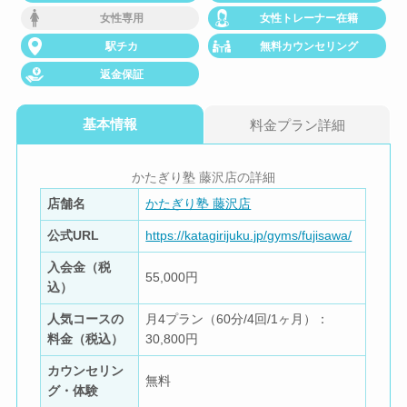
女性専用
女性トレーナー在籍
駅チカ
無料カウンセリング
返金保証
基本情報
料金プラン詳細
かたぎり塾 藤沢店の詳細
店舗名
かたぎり塾 藤沢店
公式URL
https://katagirijuku.jp/gyms/fujisawa/
入会金（税
55,000円
込）
人気コースの
月4プラン（60分/4回/1ヶ月）：
料金（税込）
30,800円
カウンセリン
無料
グ・体験