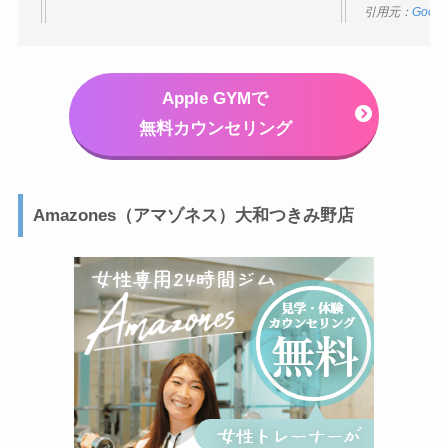
引用元：
Goog
Apple GYMで
無料カウンセリング
Amazones（アマゾネス）大和つきみ野店