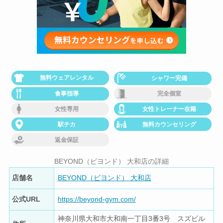
無料ウェアレンタル
シャワー完備
食事指導
完全個室
女性専用
女性トレーナー在籍
駅チカ
無料カウンセリング
返金保証
BEYOND（ビヨンド） 大和店の詳細
店舗名
BEYOND（ビヨンド） 大和店
公式URL
https://beyond-gym.com/
神奈川県大和市大和南一丁目3番3号 スズビル