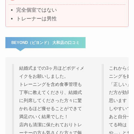
完全個室ではない
トレーナーは男性
BEYOND（ビヨンド） 大和店の口コミ
結婚式までの3ヶ月ほどボディメ
これからジ
イクをお願いしました。
ニングを始
トレーニングを含め食事管理も
「正しい」
丁寧に教えてくださり、結婚式
だ方が効果
に列席してくださった方々に驚
思います（
かれるほど痩せることができて
しやすいで
満足のいく結果でした！
あと自分一
店内も清潔に保たれておりトレ
てる時は「
ーナーの方も気さくな方々で毎
や…」とサ