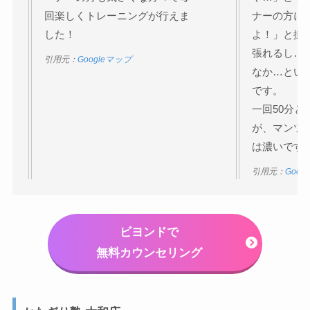
回楽しくトレーニングが行えま
ナーの方に
した！
よ！」と掛
張れるし…
引用元：
Googleマップ
なか…とい
です。
一回50分
が、マンツ
は濃いです
引用元：
Goog
ビヨンドで
無料カウンセリング