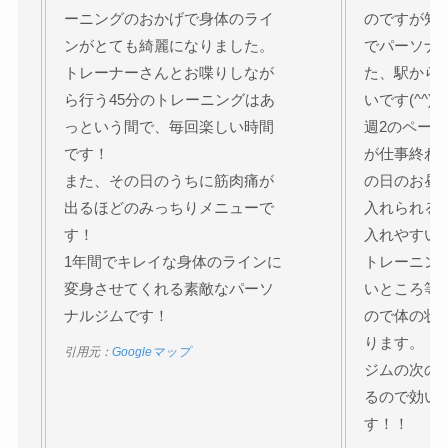
ーニングのおかげで身体のライ
のですが知
ンがとても綺麗になりました。
でパーソナ
トレーナーさんとお喋りしなが
た、駅から
ら行う45分のトレーニングはあ
いです(^^)
っという間で、毎回楽しい時間
週2のペー
です！
が仕事終わ
また、その日のうちに筋肉痛が
の日のお昼
出るほどのみっちりメニューで
入れられる
す！
入れやすい
1年間でキレイな身体のラインに
トレーニン
変身させてくれる素敵なパーソ
いところ等
ナルジムです！
ので体の状
ります。
引用元：
Googleマップ
ジムの次の
るので効い
す！！