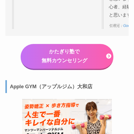
心者、経験
と思います
引用元：
Goog
かたぎり塾で
無料カウンセリング
Apple GYM（アップルジム）大和店