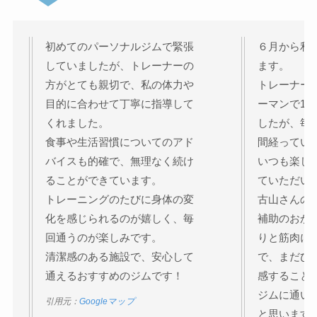
初めてのパーソナルジムで緊張
６月から利
していましたが、トレーナーの
ます。
方がとても親切で、私の体力や
トレーナー
目的に合わせて丁寧に指導して
ーマンで1
くれました。
したが、毎
食事や生活習慣についてのアド
間経ってい
バイスも的確で、無理なく続け
いつも楽し
ることができています。
ていただい
トレーニングのたびに身体の変
古山さんの
化を感じられるのが嬉しく、毎
補助のおか
回通うのが楽しみです。
りと筋肉に
清潔感のある施設で、安心して
で、まだひ
通えるおすすめのジムです！
感すること
ジムに通い
引用元：
Googleマップ
と思います